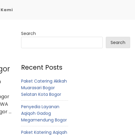
 Kami
Search
Search
Recent Posts
gor
Paket Catering Akikah
h
Muarasari Bogor
Selatan Kota Bogor
ogor
t WA
Penyedia Layanan
gor …
Aqiqoh Gadog
Megamendung Bogor
Paket Katering Aqiqah