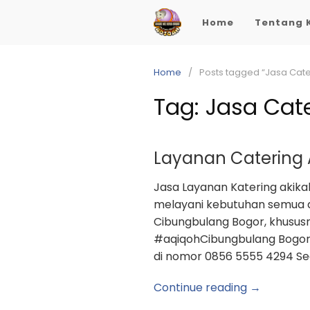
Skip
Home
Tentang 
to
content
Home
Posts tagged “Jasa Cate
Tag:
Jasa Cate
Layanan Catering
Jasa Layanan Katering akika
melayani kebutuhan semua 
Cibungbulang Bogor, khusus
#aqiqohCibungbulang Bogor 
di nomor 0856 5555 4294 Seg
Continue reading →