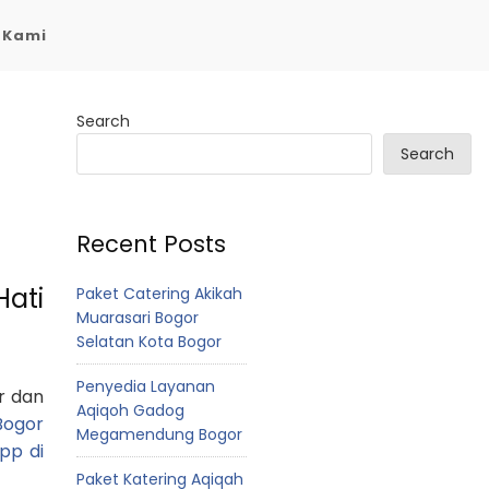
 Kami
Search
Search
Recent Posts
ati
Paket Catering Akikah
Muarasari Bogor
Selatan Kota Bogor
Penyedia Layanan
r dan
Aqiqoh Gadog
Bogor
Megamendung Bogor
pp di
Paket Katering Aqiqah