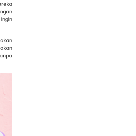
ereka
engan
ingin
iakan
nakan
tanpa