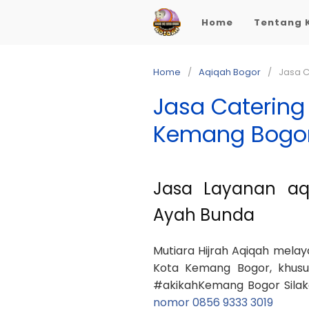
Skip
Home
Tentang 
to
content
Home
Aqiqah Bogor
Jasa C
Jasa Catering
Kemang Bogo
Jasa Layanan a
Ayah Bunda
Mutiara Hijrah Aqiqah mela
Kota Kemang Bogor, khus
#akikahKemang Bogor Silaka
nomor 0856 9333 3019