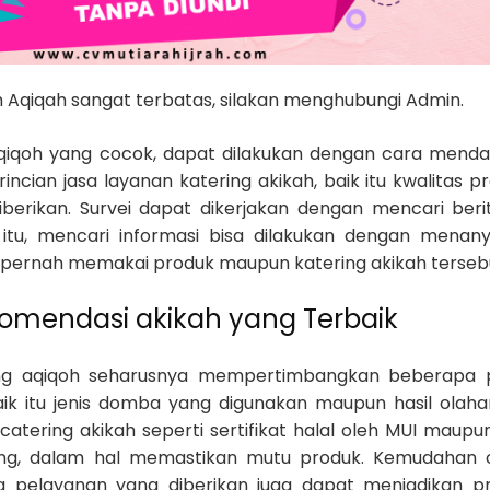
h Aqiqah sangat terbatas, silakan menghubungi Admin.
iqoh yang cocok, dapat dilakukan dengan cara menda
incian jasa layanan katering akikah, baik itu kwalitas p
berikan. Survei dapat dikerjakan dengan mencari beri
n itu, mencari informasi bisa dilakukan dengan menan
pernah memakai produk maupun katering akikah terseb
omendasi akikah yang Terbaik
ng aqiqoh seharusnya mempertimbangkan beberapa p
aik itu jenis domba yang digunakan maupun hasil olaha
catering akikah seperti sertifikat halal oleh MUI maupun
ing, dalam hal memastikan mutu produk. Kemudahan 
 pelayanan yang diberikan juga dapat menjadikan p