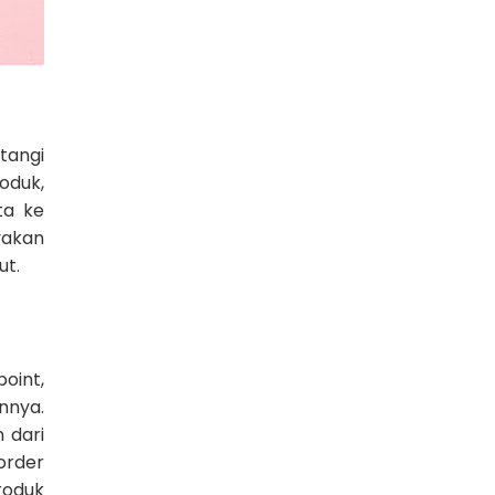
tangi
roduk,
ta ke
yakan
ut.
oint,
nnya.
 dari
order
roduk