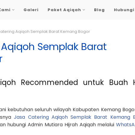
Kami
Galeri
Paket Aqiqah
Blog
Hubungi
atering Aqiqoh Semplak Barat Kemang Bogor
 Aqiqoh Semplak Barat
r
qiqoh Recommended untuk Buah H
yani kebutuhan seluruh wilayah Kabupaten Kemang Bogo
usnya
Jasa Catering Aqiqoh Semplak Barat Kemang 
n hubungi Admin Mutiara Hijrah Aqiqah melalui
WhatsA