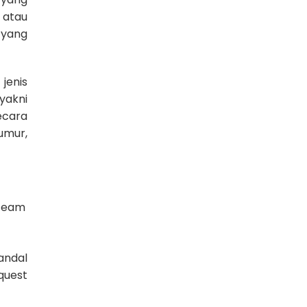
 atau
 yang
jenis
yakni
ecara
umur,
 team
andal
quest