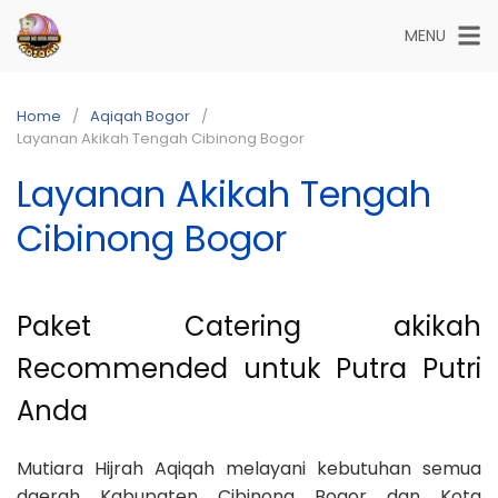
Skip
MENU
to
content
Home
Aqiqah Bogor
Layanan Akikah Tengah Cibinong Bogor
Layanan Akikah Tengah
Cibinong Bogor
Paket Catering akikah
Recommended untuk Putra Putri
Anda
Mutiara Hijrah Aqiqah melayani kebutuhan semua
daerah Kabupaten Cibinong Bogor dan Kota