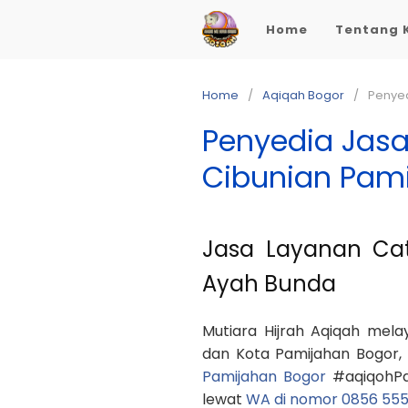
Skip
Home
Tentang 
to
content
Home
Aqiqah Bogor
Penyed
Penyedia Jasa
Cibunian Pam
Jasa Layanan Cate
Ayah Bunda
Mutiara Hijrah Aqiqah mel
dan Kota Pamijahan Bogor,
Pamijahan Bogor
#aqiqohPam
lewat
WA di nomor 0856 55