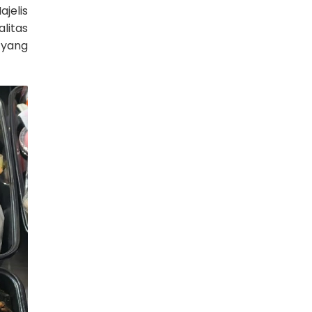
jelis
litas
 yang