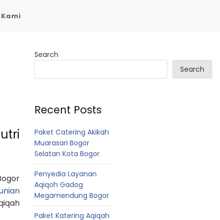
 Kami
Search
Search
Recent Posts
utri
Paket Catering Akikah
Muarasari Bogor
Selatan Kota Bogor
Penyedia Layanan
Bogor
Aqiqoh Gadog
unian
Megamendung Bogor
qiqah
Paket Katering Aqiqah