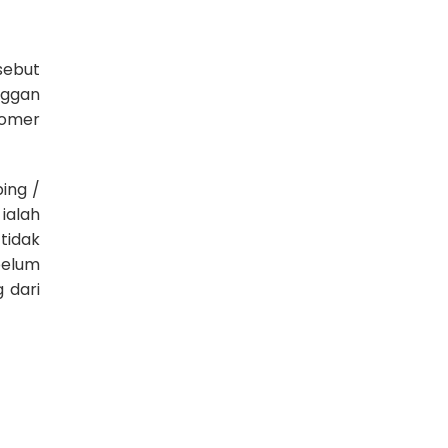
sebut
nggan
tomer
bing /
ialah
tidak
belum
 dari