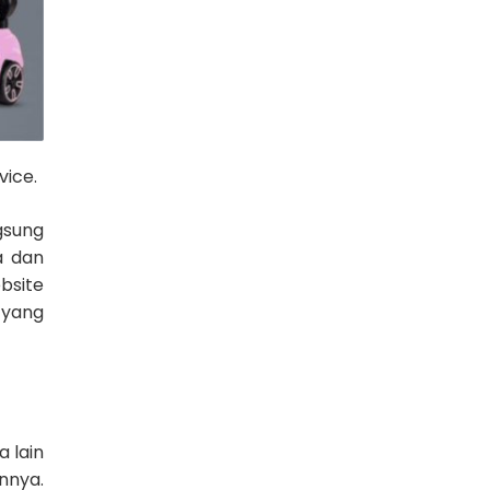
ice.
gsung
a dan
bsite
 yang
 lain
nnya.