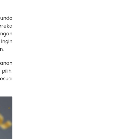
bunda
ereka
engan
ingin
n.
yanan
ilih.
esuai