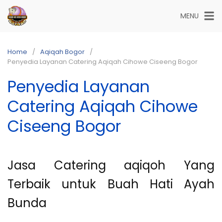
Skip
MENU
to
content
Home
Aqiqah Bogor
Penyedia Layanan Catering Aqiqah Cihowe Ciseeng Bogor
Penyedia Layanan
Catering Aqiqah Cihowe
Ciseeng Bogor
Jasa Catering aqiqoh Yang
Terbaik untuk Buah Hati Ayah
Bunda